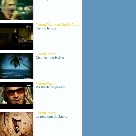
Florent Pagny et Cécilia Cara
L'air du temps
Florent Pagny
Chatelet Les Halles
Florent Pagny
Ma liberté de penser
Florent Pagny
La chanson de Jacky