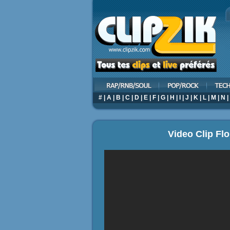
#
|
A
|
B
|
C
|
D
|
E
|
F
|
G
|
H
|
I
|
J
|
K
|
L
|
M
|
N
|
Video Clip Flo