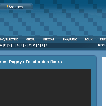
O
|
P
|
Q
|
R
|
S
|
T
|
U
|
V
|
W
|
X
|
Y
|
Z
RECH
rent Pagny : Te jeter des fleurs