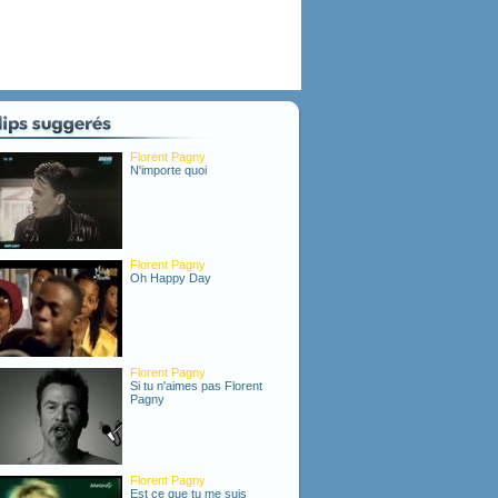
Florent Pagny
N'importe quoi
Florent Pagny
Oh Happy Day
Florent Pagny
Si tu n'aimes pas Florent
Pagny
Florent Pagny
Est ce que tu me suis