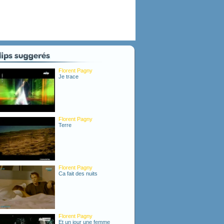
Florent Pagny
Je trace
Florent Pagny
Terre
Florent Pagny
Ca fait des nuits
Florent Pagny
Et un jour une femme