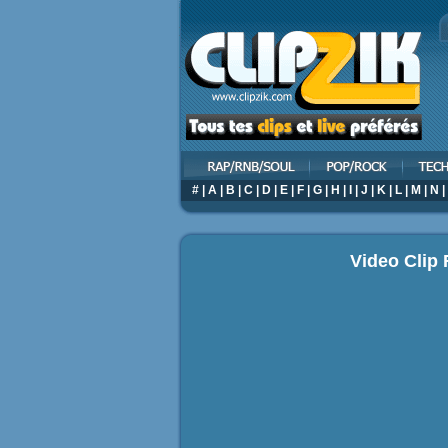
#
|
A
|
B
|
C
|
D
|
E
|
F
|
G
|
H
|
I
|
J
|
K
|
L
|
M
|
N
|
Video Clip 