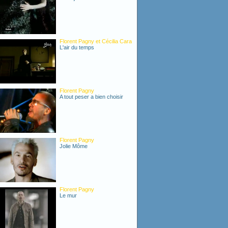
Florent Pagny et Cécilia Cara
L'air du temps
Florent Pagny
A tout peser a bien choisir
Florent Pagny
Jolie Môme
Florent Pagny
Le mur