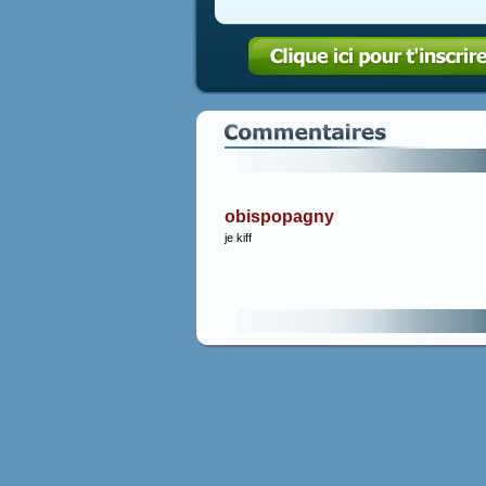
obispopagny
je kiff