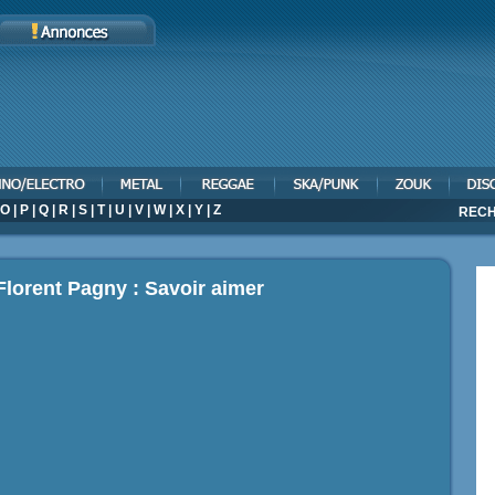
O
|
P
|
Q
|
R
|
S
|
T
|
U
|
V
|
W
|
X
|
Y
|
Z
RECH
Florent Pagny : Savoir aimer