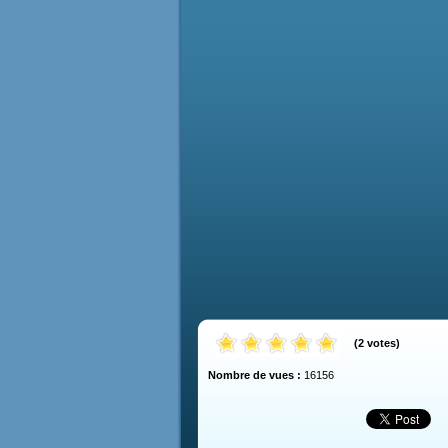
(
2
votes
)
Nombre de vues :
16156