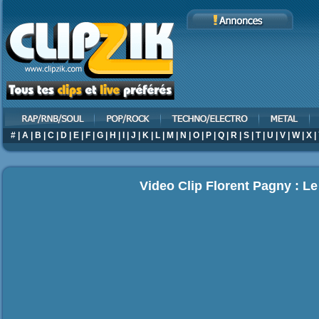
#
|
A
|
B
|
C
|
D
|
E
|
F
|
G
|
H
|
I
|
J
|
K
|
L
|
M
|
N
|
O
|
P
|
Q
|
R
|
S
|
T
|
U
|
V
|
W
|
X
|
Video Clip Florent Pagny : L