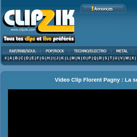
#
|
A
|
B
|
C
|
D
|
E
|
F
|
G
|
H
|
I
|
J
|
K
|
L
|
M
|
N
|
O
|
P
|
Q
|
R
|
S
|
T
|
U
|
V
|
W
|
X
|
Video Clip Florent Pagny : La 