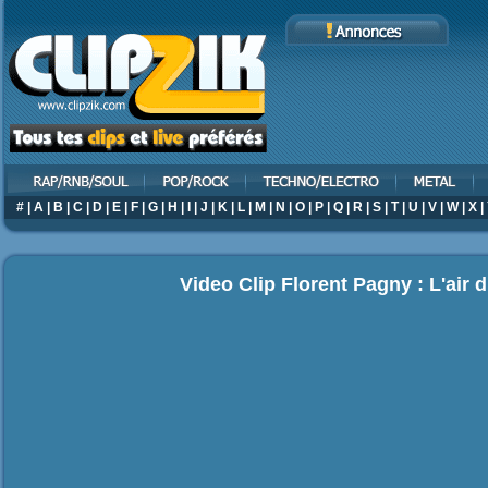
#
|
A
|
B
|
C
|
D
|
E
|
F
|
G
|
H
|
I
|
J
|
K
|
L
|
M
|
N
|
O
|
P
|
Q
|
R
|
S
|
T
|
U
|
V
|
W
|
X
|
Video Clip Florent Pagny : L'air