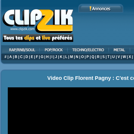
#
|
A
|
B
|
C
|
D
|
E
|
F
|
G
|
H
|
I
|
J
|
K
|
L
|
M
|
N
|
O
|
P
|
Q
|
R
|
S
|
T
|
U
|
V
|
W
|
X
|
Video Clip Florent Pagny : C'est