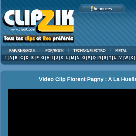
#
|
A
|
B
|
C
|
D
|
E
|
F
|
G
|
H
|
I
|
J
|
K
|
L
|
M
|
N
|
O
|
P
|
Q
|
R
|
S
|
T
|
U
|
V
|
W
|
X
|
Video Clip Florent Pagny : A La Huell