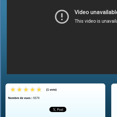
(
1
vote
)
Nombre de vues :
5579