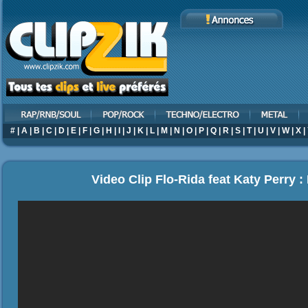
#
|
A
|
B
|
C
|
D
|
E
|
F
|
G
|
H
|
I
|
J
|
K
|
L
|
M
|
N
|
O
|
P
|
Q
|
R
|
S
|
T
|
U
|
V
|
W
|
X
|
Video Clip Flo-Rida feat Katy Perry :