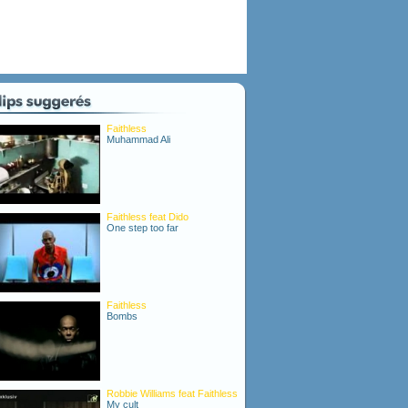
Faithless
Muhammad Ali
Faithless feat Dido
One step too far
Faithless
Bombs
Robbie Williams feat Faithless
My cult