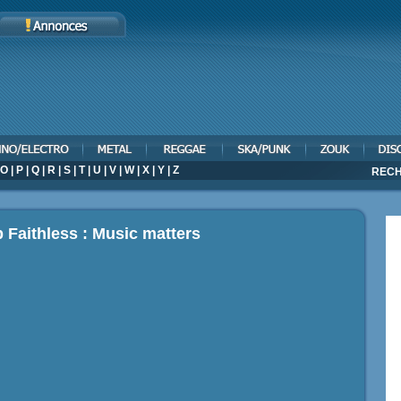
O
|
P
|
Q
|
R
|
S
|
T
|
U
|
V
|
W
|
X
|
Y
|
Z
RECH
p Faithless : Music matters