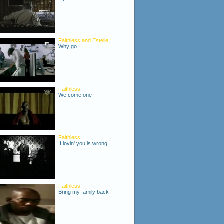
Faithless and Estelle
Why go
Faithless
We come one
Faithless
If lovin' you is wrong
Faithless
Bring my family back