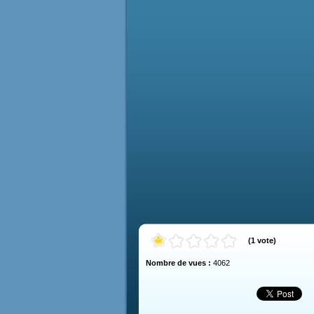
(
1
vote
)
Nombre de vues :
4062