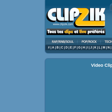
#
|
A
|
B
|
C
|
D
|
E
|
F
|
G
|
H
|
I
|
J
|
K
|
L
|
M
|
N
|
Video Cli