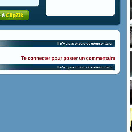
Il n'y a pas encore de commentaire.
Te connecter pour poster un commentaire
Il n'y a pas encore de commentaire.