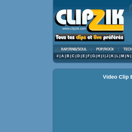
#
|
A
|
B
|
C
|
D
|
E
|
F
|
G
|
H
|
I
|
J
|
K
|
L
|
M
|
N
|
Video Clip 