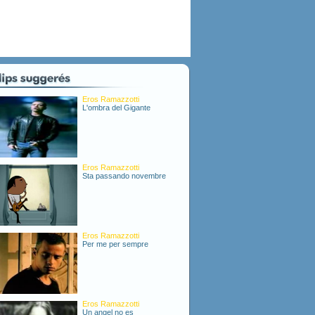
Eros Ramazzotti
L'ombra del Gigante
Eros Ramazzotti
Sta passando novembre
Eros Ramazzotti
Per me per sempre
Eros Ramazzotti
Un angel no es