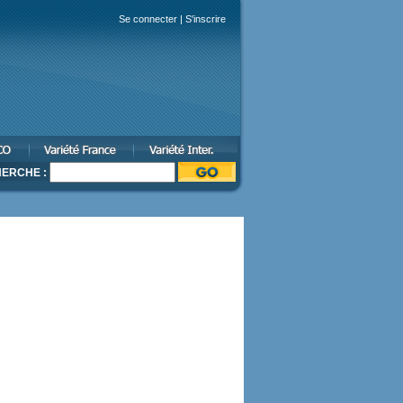
Se connecter
|
S'inscrire
ERCHE :