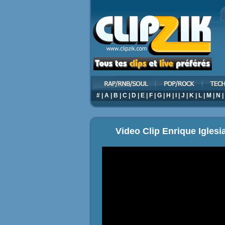
#
|
A
|
B
|
C
|
D
|
E
|
F
|
G
|
H
|
I
|
J
|
K
|
L
|
M
|
N
|
Video Clip Enrique Igles