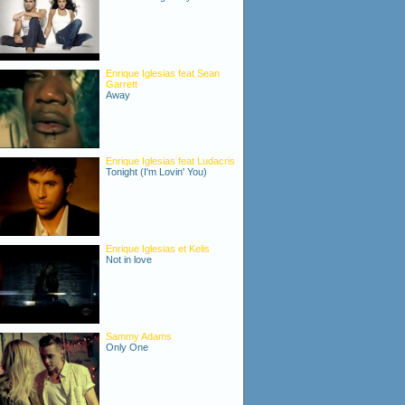
Enrique Iglesias feat Sean
Garrett
Away
Enrique Iglesias feat Ludacris
Tonight (I'm Lovin' You)
Enrique Iglesias et Kelis
Not in love
Sammy Adams
Only One