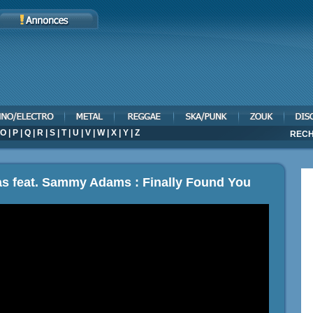
O
|
P
|
Q
|
R
|
S
|
T
|
U
|
V
|
W
|
X
|
Y
|
Z
RECH
ias feat. Sammy Adams : Finally Found You