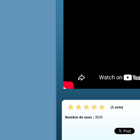
(
1
vote
)
Nombre de vues :
3529