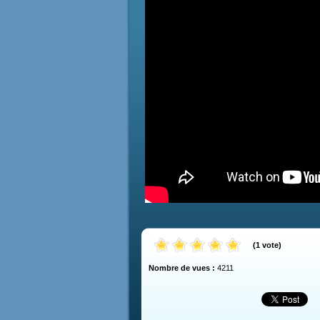
(
1
vote
)
Nombre de vues :
4211