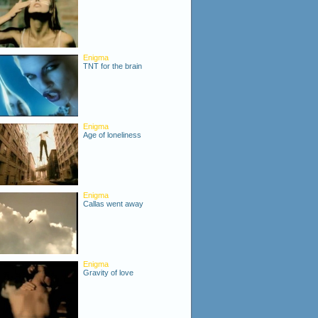
Enigma
TNT for the brain
Enigma
Age of loneliness
Enigma
Callas went away
Enigma
Gravity of love