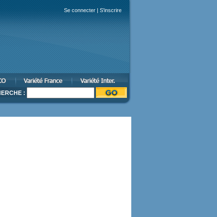
Se connecter
|
S'inscrire
ERCHE :