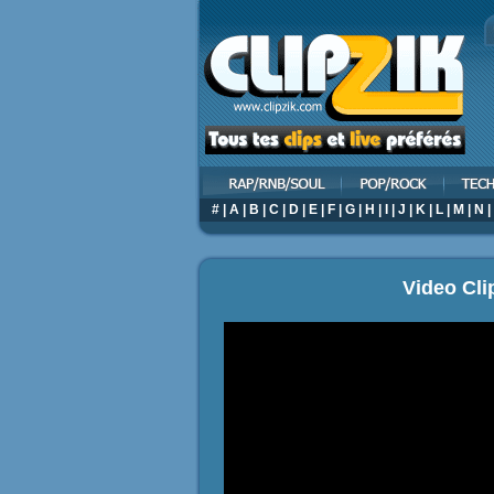
#
|
A
|
B
|
C
|
D
|
E
|
F
|
G
|
H
|
I
|
J
|
K
|
L
|
M
|
N
|
Video Cli