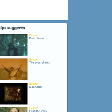
Enigma
Boum boum
Enigma
The eyes of truth
Enigma
Mea Culpa
Enigma
Push the limits