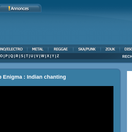
O
|
P
|
Q
|
R
|
S
|
T
|
U
|
V
|
W
|
X
|
Y
|
Z
RECH
p Enigma : Indian chanting