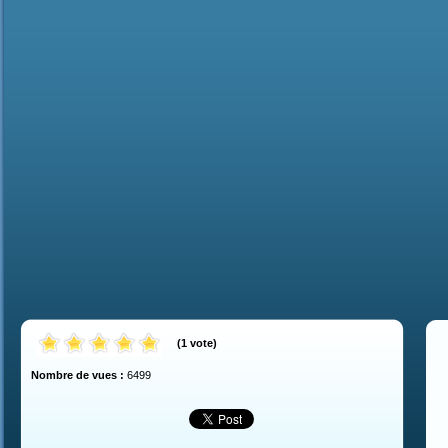
(
1
vote
)
Nombre de vues :
6499