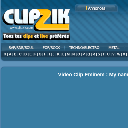
#
|
A
|
B
|
C
|
D
|
E
|
F
|
G
|
H
|
I
|
J
|
K
|
L
|
M
|
N
|
O
|
P
|
Q
|
R
|
S
|
T
|
U
|
V
|
W
|
X
|
Video Clip Eminem : My nam