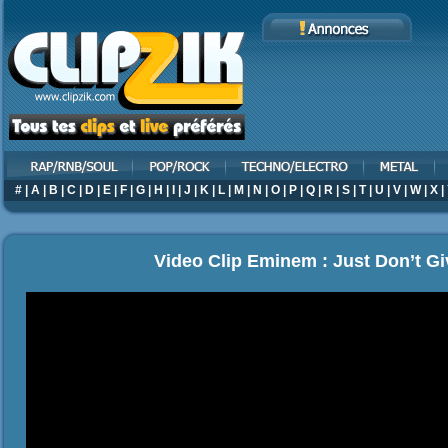
#
|
A
|
B
|
C
|
D
|
E
|
F
|
G
|
H
|
I
|
J
|
K
|
L
|
M
|
N
|
O
|
P
|
Q
|
R
|
S
|
T
|
U
|
V
|
W
|
X
|
Video Clip Eminem : Just Don’t Gi