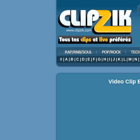
#
|
A
|
B
|
C
|
D
|
E
|
F
|
G
|
H
|
I
|
J
|
K
|
L
|
M
|
N
|
Video Clip E