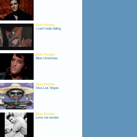
Elvis Presley
I can't help falling
Elvis Presley
Blue christmas
Elvis Presley
Viva Las Vegas
Elvis Presley
Love me tender