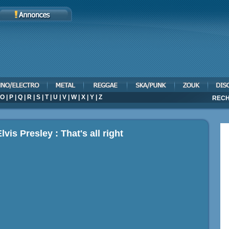
O
|
P
|
Q
|
R
|
S
|
T
|
U
|
V
|
W
|
X
|
Y
|
Z
RECH
lvis Presley : That's all right