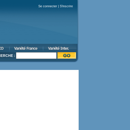
Se connecter
|
S'inscrire
ERCHE :