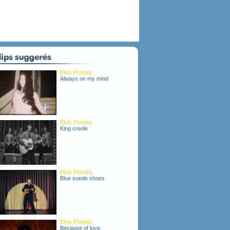
Elvis Presley
Always on my mind
Elvis Presley
King creole
Elvis Presley
Blue suede shoes
Elvis Presley
Because of love