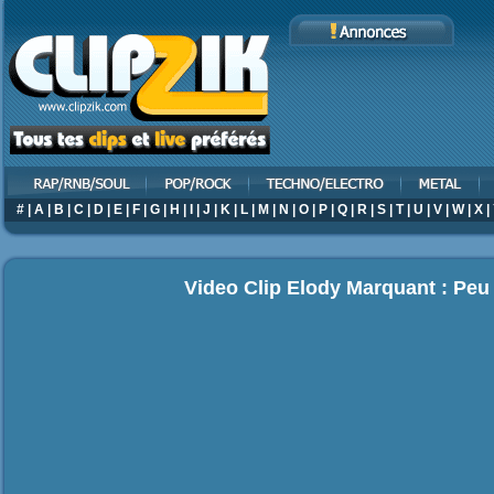
#
|
A
|
B
|
C
|
D
|
E
|
F
|
G
|
H
|
I
|
J
|
K
|
L
|
M
|
N
|
O
|
P
|
Q
|
R
|
S
|
T
|
U
|
V
|
W
|
X
|
Video Clip Elody Marquant : Peu