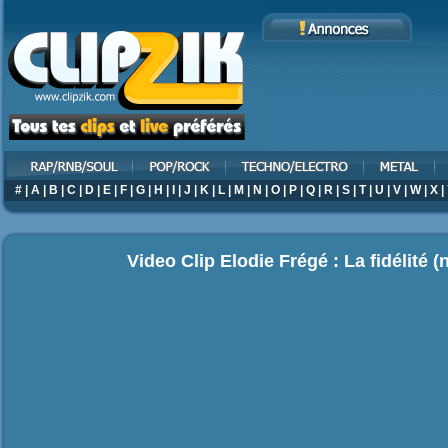
#
|
A
|
B
|
C
|
D
|
E
|
F
|
G
|
H
|
I
|
J
|
K
|
L
|
M
|
N
|
O
|
P
|
Q
|
R
|
S
|
T
|
U
|
V
|
W
|
X
|
Video Clip Elodie Frégé : La fidélité (