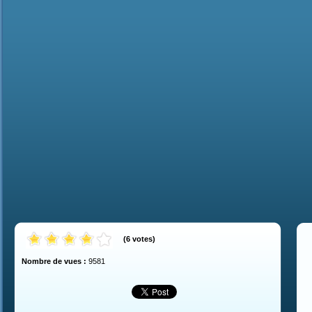
(
6
votes
)
Nombre de vues :
9581