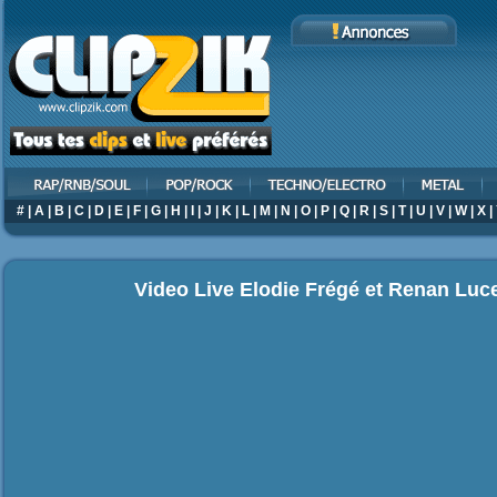
#
|
A
|
B
|
C
|
D
|
E
|
F
|
G
|
H
|
I
|
J
|
K
|
L
|
M
|
N
|
O
|
P
|
Q
|
R
|
S
|
T
|
U
|
V
|
W
|
X
|
Video Live Elodie Frégé et Renan Luc