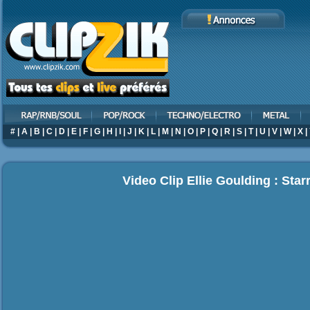
#
|
A
|
B
|
C
|
D
|
E
|
F
|
G
|
H
|
I
|
J
|
K
|
L
|
M
|
N
|
O
|
P
|
Q
|
R
|
S
|
T
|
U
|
V
|
W
|
X
|
Video Clip Ellie Goulding : Star