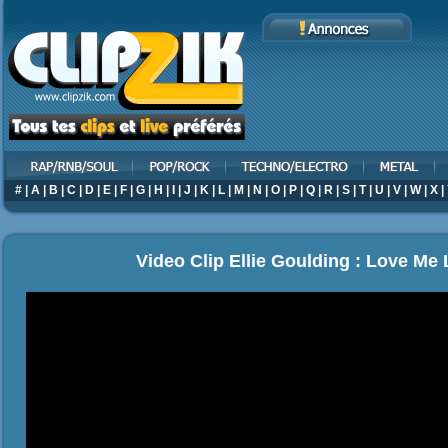
#
|
A
|
B
|
C
|
D
|
E
|
F
|
G
|
H
|
I
|
J
|
K
|
L
|
M
|
N
|
O
|
P
|
Q
|
R
|
S
|
T
|
U
|
V
|
W
|
X
|
Video Clip Ellie Goulding : Love Me