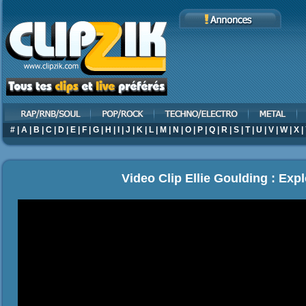
#
|
A
|
B
|
C
|
D
|
E
|
F
|
G
|
H
|
I
|
J
|
K
|
L
|
M
|
N
|
O
|
P
|
Q
|
R
|
S
|
T
|
U
|
V
|
W
|
X
|
Video Clip Ellie Goulding : Exp