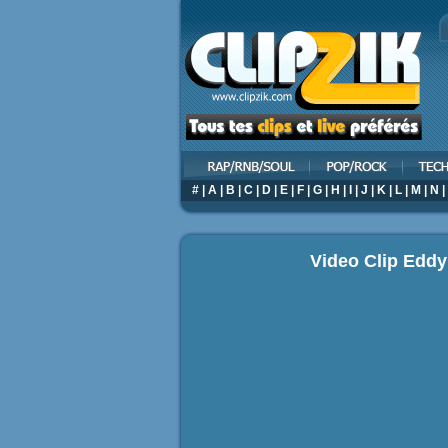
#
|
A
|
B
|
C
|
D
|
E
|
F
|
G
|
H
|
I
|
J
|
K
|
L
|
M
|
N
|
Video Clip Eddy