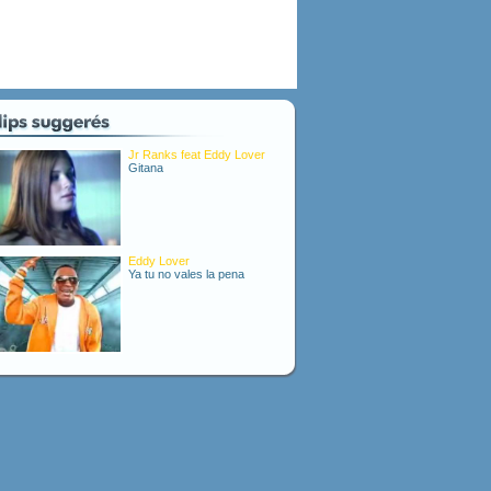
Jr Ranks feat Eddy Lover
Gitana
Eddy Lover
Ya tu no vales la pena