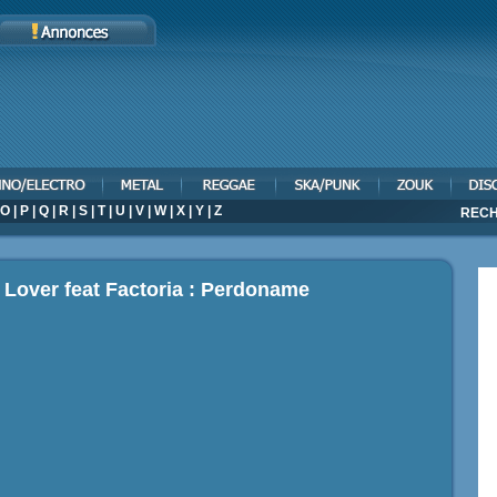
O
|
P
|
Q
|
R
|
S
|
T
|
U
|
V
|
W
|
X
|
Y
|
Z
RECH
 Lover feat Factoria : Perdoname