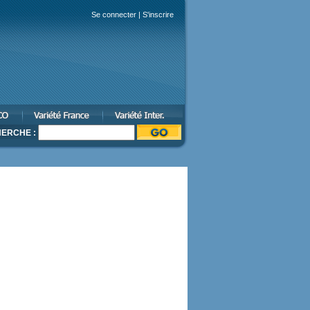
Se connecter
|
S'inscrire
ERCHE :