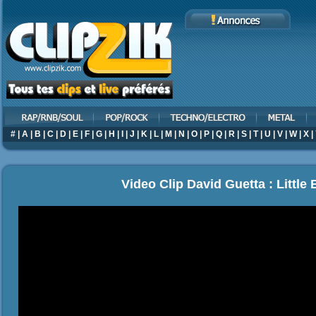
#
|
A
|
B
|
C
|
D
|
E
|
F
|
G
|
H
|
I
|
J
|
K
|
L
|
M
|
N
|
O
|
P
|
Q
|
R
|
S
|
T
|
U
|
V
|
W
|
X
|
Video Clip David Guetta : Little 