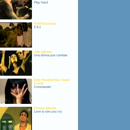
Play Hard
Rohff feat Assia
5.9.1
Julio Iglesias
Una donna puo cambiar
Kelly Rowland feat. David
Guetta
Commander
Enrique Iglesias
Love to see you cry