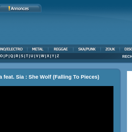
O
|
P
|
Q
|
R
|
S
|
T
|
U
|
V
|
W
|
X
|
Y
|
Z
RECH
 feat. Sia : She Wolf (Falling To Pieces)