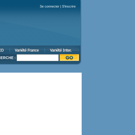
Se connecter
|
S'inscrire
ERCHE :