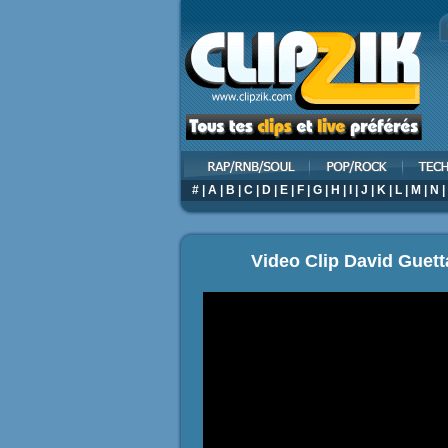
#
|
A
|
B
|
C
|
D
|
E
|
F
|
G
|
H
|
I
|
J
|
K
|
L
|
M
|
N
|
Video Clip David Guetta