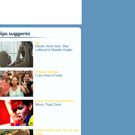
Sia
Elastic Heart feat. Shia
LaBeouf & Maddie Ziegler
Enrique Iglesias
I Like How It Feels
David Guetta feat Rihanna
Who's That Chick
David Guetta feat. Ne-Yo and
Akon