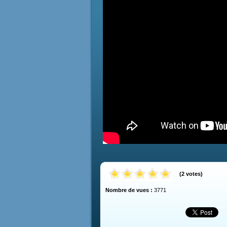
(
2
votes
)
Nombre de vues :
3771