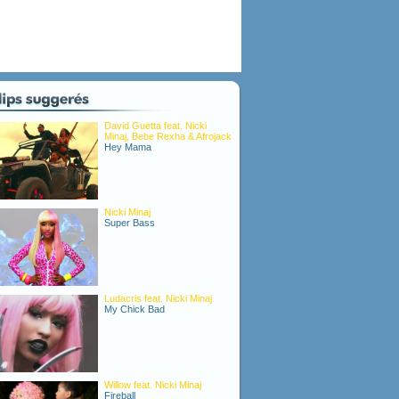
David Guetta feat. Nicki
Minaj, Bebe Rexha & Afrojack
Hey Mama
Nicki Minaj
Super Bass
Ludacris feat. Nicki Minaj
My Chick Bad
Willow feat. Nicki Minaj
Fireball