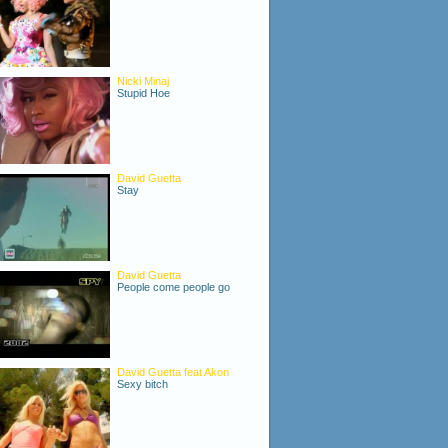
Nicki Minaj
Stupid Hoe
David Guetta
Stay
David Guetta
People come people go
David Guetta feat Akon
Sexy bitch