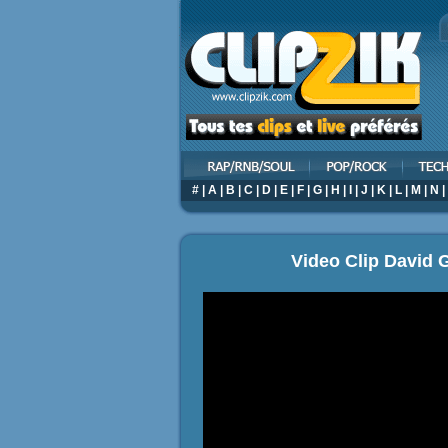
#
|
A
|
B
|
C
|
D
|
E
|
F
|
G
|
H
|
I
|
J
|
K
|
L
|
M
|
N
|
Video Clip David G