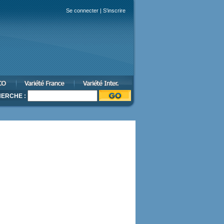
Se connecter
|
S'inscrire
ERCHE :