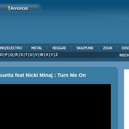
O
|
P
|
Q
|
R
|
S
|
T
|
U
|
V
|
W
|
X
|
Y
|
Z
RECH
uetta feat Nicki Minaj : Turn Me On