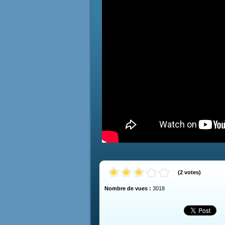
(
2
votes
)
Nombre de vues :
3018