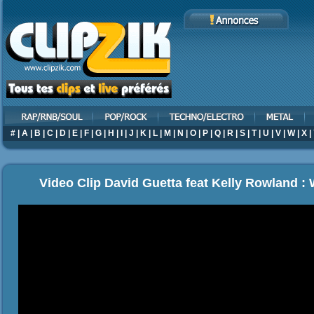
#
|
A
|
B
|
C
|
D
|
E
|
F
|
G
|
H
|
I
|
J
|
K
|
L
|
M
|
N
|
O
|
P
|
Q
|
R
|
S
|
T
|
U
|
V
|
W
|
X
|
Video Clip David Guetta feat Kelly Rowland :