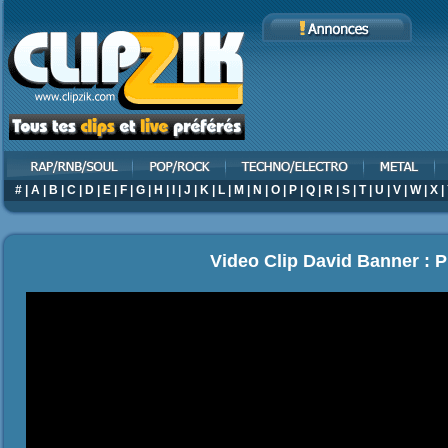
#
|
A
|
B
|
C
|
D
|
E
|
F
|
G
|
H
|
I
|
J
|
K
|
L
|
M
|
N
|
O
|
P
|
Q
|
R
|
S
|
T
|
U
|
V
|
W
|
X
|
Video Clip David Banner : P