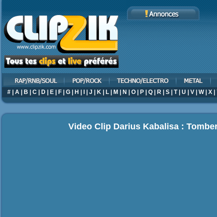
#
|
A
|
B
|
C
|
D
|
E
|
F
|
G
|
H
|
I
|
J
|
K
|
L
|
M
|
N
|
O
|
P
|
Q
|
R
|
S
|
T
|
U
|
V
|
W
|
X
|
Video Clip Darius Kabalisa : Tomb