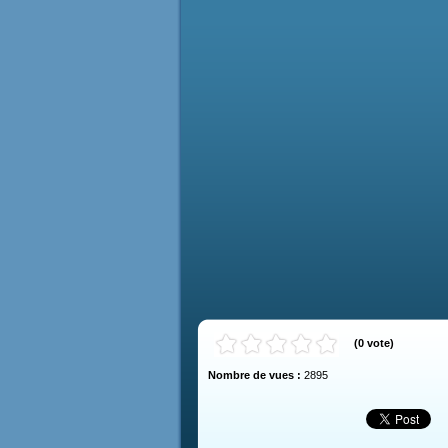
(
0
vote
)
Nombre de vues :
2895