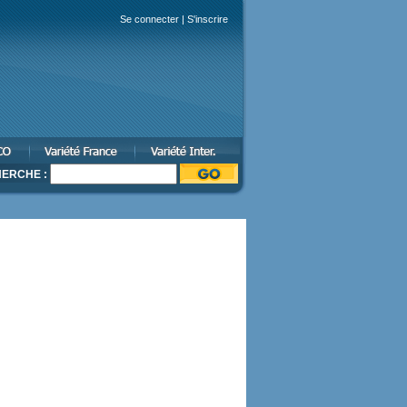
Se connecter
|
S'inscrire
ERCHE :