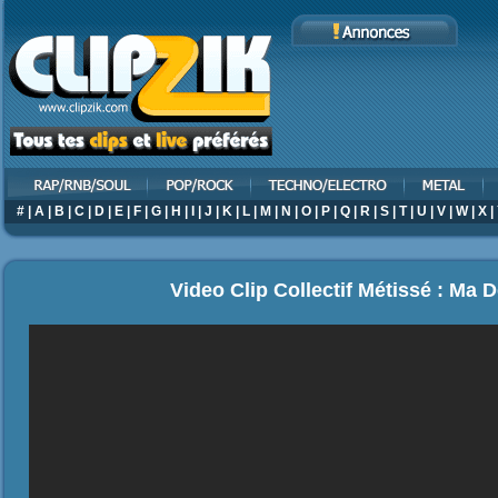
#
|
A
|
B
|
C
|
D
|
E
|
F
|
G
|
H
|
I
|
J
|
K
|
L
|
M
|
N
|
O
|
P
|
Q
|
R
|
S
|
T
|
U
|
V
|
W
|
X
|
Video Clip Collectif Métissé : Ma 