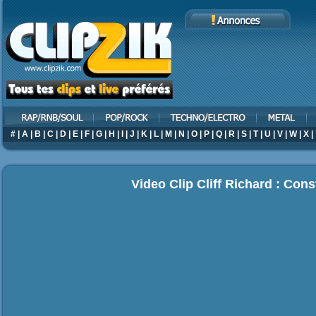
#
|
A
|
B
|
C
|
D
|
E
|
F
|
G
|
H
|
I
|
J
|
K
|
L
|
M
|
N
|
O
|
P
|
Q
|
R
|
S
|
T
|
U
|
V
|
W
|
X
|
Video Clip Cliff Richard : Cons