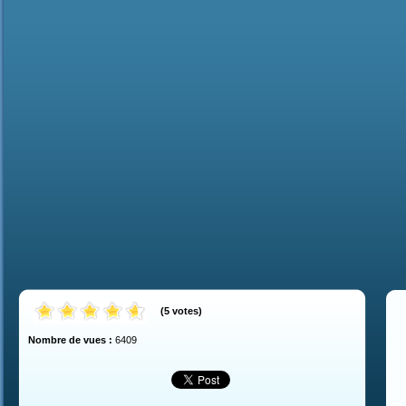
(
5
votes
)
Nombre de vues :
6409