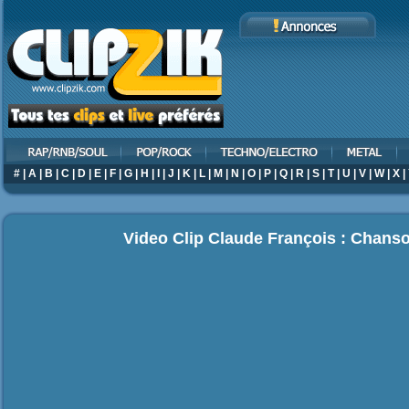
#
|
A
|
B
|
C
|
D
|
E
|
F
|
G
|
H
|
I
|
J
|
K
|
L
|
M
|
N
|
O
|
P
|
Q
|
R
|
S
|
T
|
U
|
V
|
W
|
X
|
Video Clip Claude François : Chans