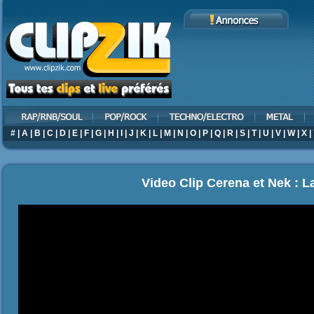
#
|
A
|
B
|
C
|
D
|
E
|
F
|
G
|
H
|
I
|
J
|
K
|
L
|
M
|
N
|
O
|
P
|
Q
|
R
|
S
|
T
|
U
|
V
|
W
|
X
|
Video Clip Cerena et Nek : L