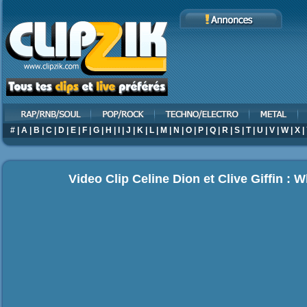
#
|
A
|
B
|
C
|
D
|
E
|
F
|
G
|
H
|
I
|
J
|
K
|
L
|
M
|
N
|
O
|
P
|
Q
|
R
|
S
|
T
|
U
|
V
|
W
|
X
|
Video Clip Celine Dion et Clive Giffin : Wh