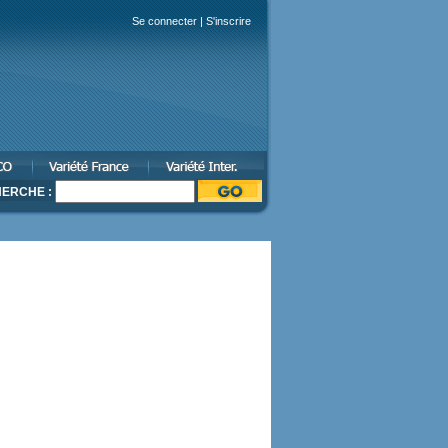
Se connecter
|
S'inscrire
ERCHE :