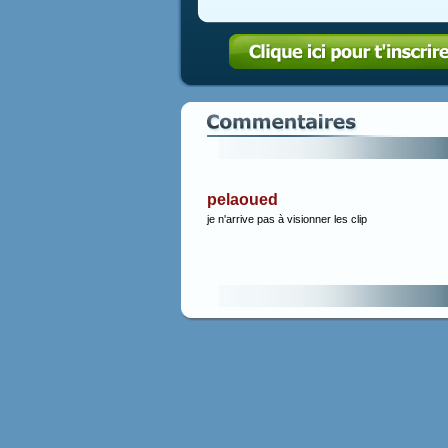
pelaoued
je n'arrive pas à visionner les clip