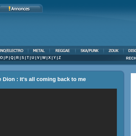
O
|
P
|
Q
|
R
|
S
|
T
|
U
|
V
|
W
|
X
|
Y
|
Z
RECH
 Dion : It's all coming back to me