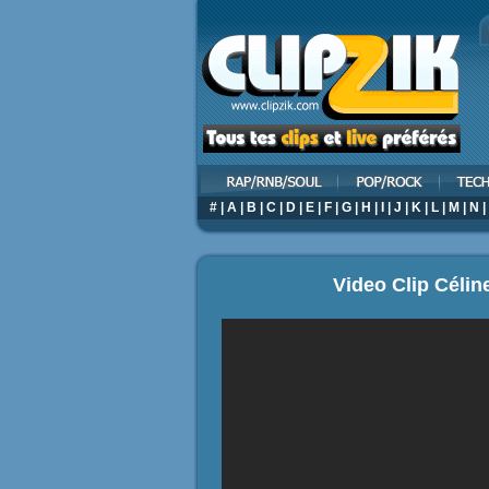
#
|
A
|
B
|
C
|
D
|
E
|
F
|
G
|
H
|
I
|
J
|
K
|
L
|
M
|
N
|
Video Clip Céline