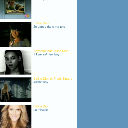
Céline Dion
Je danse dans ma tete
Beyonce feat Celine Dion
If I were A new boy
Celine Dion et Frank Sinatra
All the way
Céline Dion
Le miracle