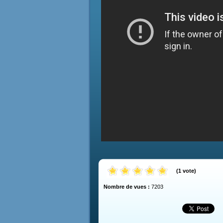
(
1
vote
)
Nombre de vues :
7203