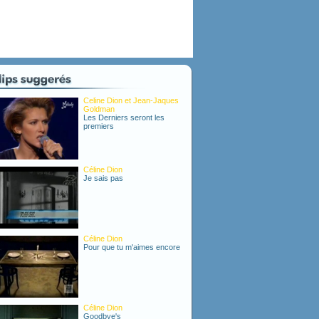
Celine Dion et Jean-Jaques
Goldman
Les Derniers seront les
premiers
Céline Dion
Je sais pas
Céline Dion
Pour que tu m'aimes encore
Céline Dion
Goodbye's