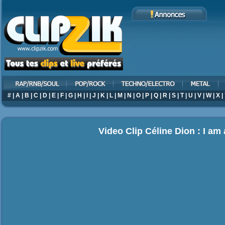
#
|
A
|
B
|
C
|
D
|
E
|
F
|
G
|
H
|
I
|
J
|
K
|
L
|
M
|
N
|
O
|
P
|
Q
|
R
|
S
|
T
|
U
|
V
|
W
|
X
|
Video Clip Céline Dion : I am 