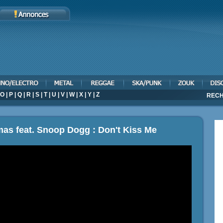
O
|
P
|
Q
|
R
|
S
|
T
|
U
|
V
|
W
|
X
|
Y
|
Z
RECH
mas feat. Snoop Dogg : Don't Kiss Me