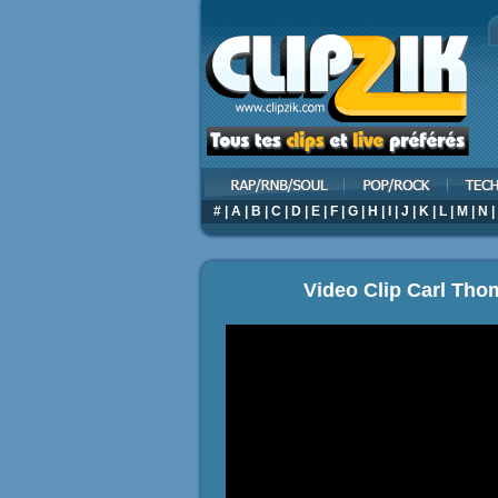
#
|
A
|
B
|
C
|
D
|
E
|
F
|
G
|
H
|
I
|
J
|
K
|
L
|
M
|
N
|
Video Clip Carl Tho