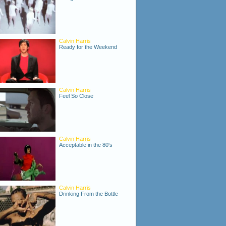
Calvin Harris
Ready for the Weekend
Calvin Harris
Feel So Close
Calvin Harris
Acceptable in the 80's
Calvin Harris
Drinking From the Bottle