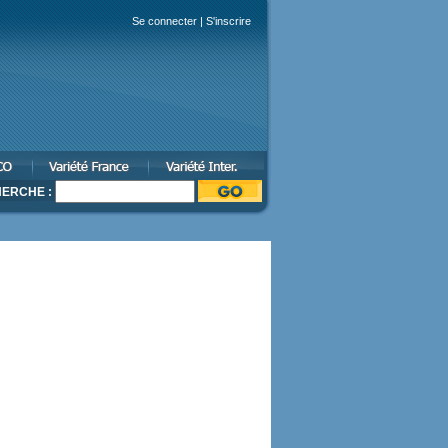
Se connecter
|
S'inscrire
ERCHE :