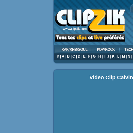
#
|
A
|
B
|
C
|
D
|
E
|
F
|
G
|
H
|
I
|
J
|
K
|
L
|
M
|
N
|
Video Clip Calvi