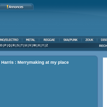
O
|
P
|
Q
|
R
|
S
|
T
|
U
|
V
|
W
|
X
|
Y
|
Z
RECH
n Harris : Merrymaking at my place