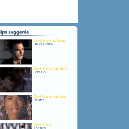
Calvin Harris & Alesso
Under Control
Calvin Harris feat. Ne-Yo
Let's Go
Calvin Harris feat. Kelis
Bounce
Calvin Harris
The girls