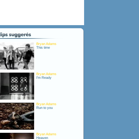
Bryan Adams
This time
Bryan Adams
I'm Ready
Bryan Adams
Run to you
Bryan Adams
Heaven