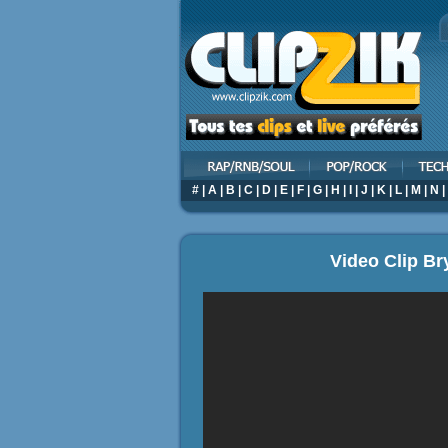
#
|
A
|
B
|
C
|
D
|
E
|
F
|
G
|
H
|
I
|
J
|
K
|
L
|
M
|
N
|
Video Clip Br