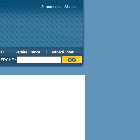
Se connecter
|
S'inscrire
ERCHE :