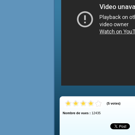
(
5
votes
)
Nombre de vues :
12435