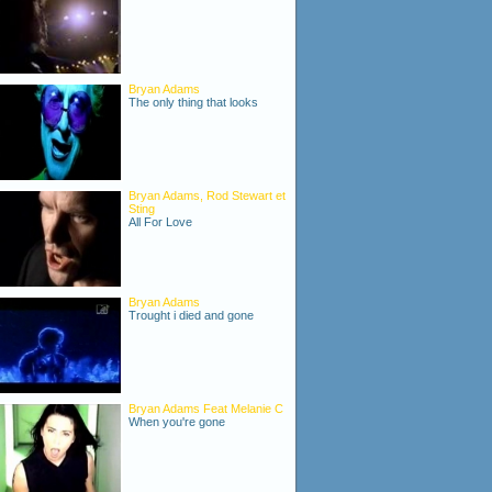
Bryan Adams
The only thing that looks
Bryan Adams, Rod Stewart et
Sting
All For Love
Bryan Adams
Trought i died and gone
Bryan Adams Feat Melanie C
When you're gone