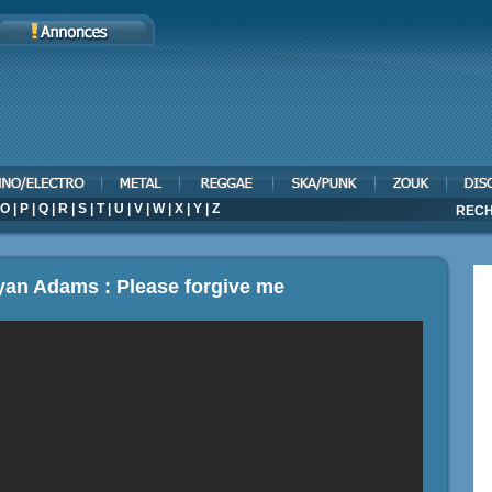
O
|
P
|
Q
|
R
|
S
|
T
|
U
|
V
|
W
|
X
|
Y
|
Z
RECH
yan Adams : Please forgive me