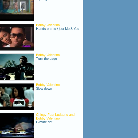
Bobby Valentino
Hands on me / just Me & You
Bobby Valentino
Turn the page
Bobby Valentino
Slow down
Chingy Feat Ludacris and
Bobby Valentino
Gimme dat