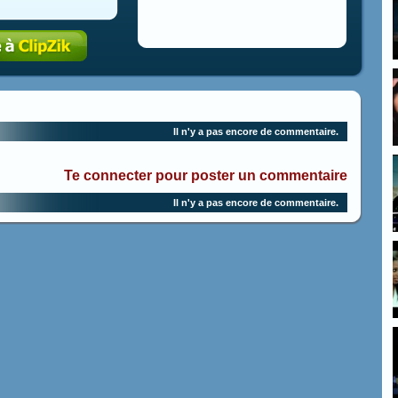
Il n'y a pas encore de commentaire.
Te connecter pour poster un commentaire
Il n'y a pas encore de commentaire.