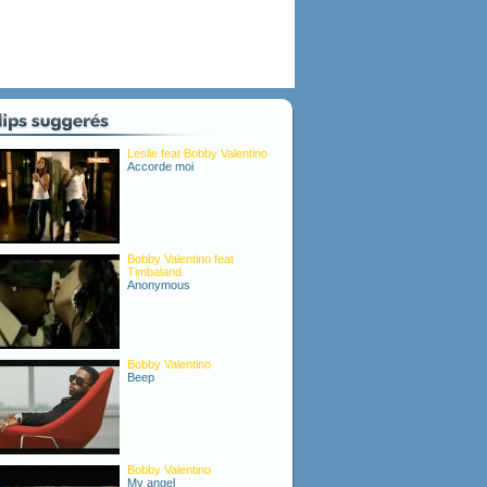
Leslie feat Bobby Valentino
Accorde moi
Bobby Valentino feat
Timbaland
Anonymous
Bobby Valentino
Beep
Bobby Valentino
My angel