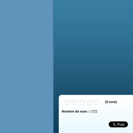
(
0
vote
)
Nombre de vues :
1722