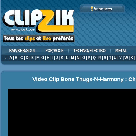
#
|
A
|
B
|
C
|
D
|
E
|
F
|
G
|
H
|
I
|
J
|
K
|
L
|
M
|
N
|
O
|
P
|
Q
|
R
|
S
|
T
|
U
|
V
|
W
|
X
|
Video Clip Bone Thugs-N-Harmony : Ch