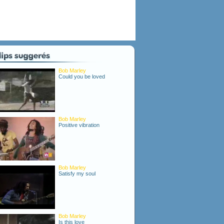
Bob Marley
Could you be loved
Bob Marley
Positive vibration
Bob Marley
Satisfy my soul
Bob Marley
Is this love