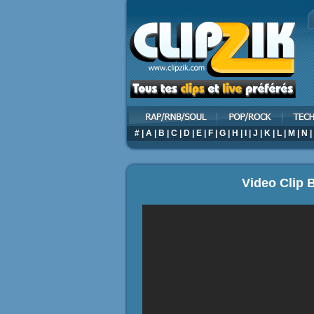
#
|
A
|
B
|
C
|
D
|
E
|
F
|
G
|
H
|
I
|
J
|
K
|
L
|
M
|
N
|
Video Clip B