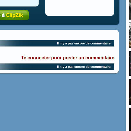
Il n'y a pas encore de commentaire.
Te connecter pour poster un commentaire
Il n'y a pas encore de commentaire.