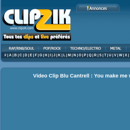
#
|
A
|
B
|
C
|
D
|
E
|
F
|
G
|
H
|
I
|
J
|
K
|
L
|
M
|
N
|
O
|
P
|
Q
|
R
|
S
|
T
|
U
|
V
|
W
|
X
|
Video Clip Blu Cantrell : You make m