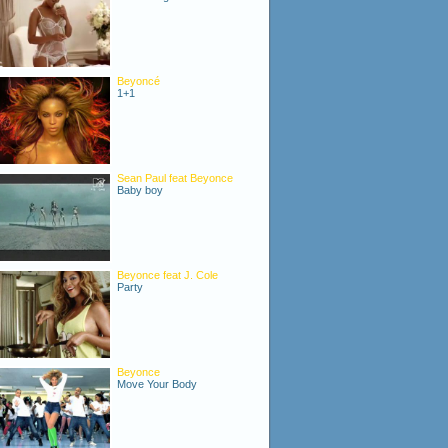
Beyoncé
1+1
Sean Paul feat Beyonce
Baby boy
Beyonce feat J. Cole
Party
Beyonce
Move Your Body