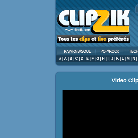
#
|
A
|
B
|
C
|
D
|
E
|
F
|
G
|
H
|
I
|
J
|
K
|
L
|
M
|
N
|
Video Cli