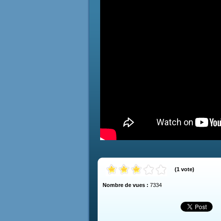
(
1
vote
)
Nombre de vues :
7334