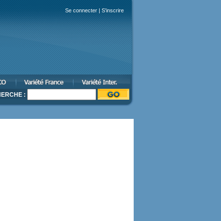
Se connecter
|
S'inscrire
ERCHE :