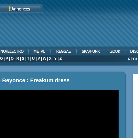
O
|
P
|
Q
|
R
|
S
|
T
|
U
|
V
|
W
|
X
|
Y
|
Z
RECH
p Beyonce : Freakum dress