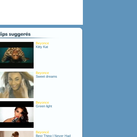
Beyonce
Kitty Kat
Beyonce
Sweet dreams
Beyonce
Green light
Beyoncé
Best Thing I Never Had