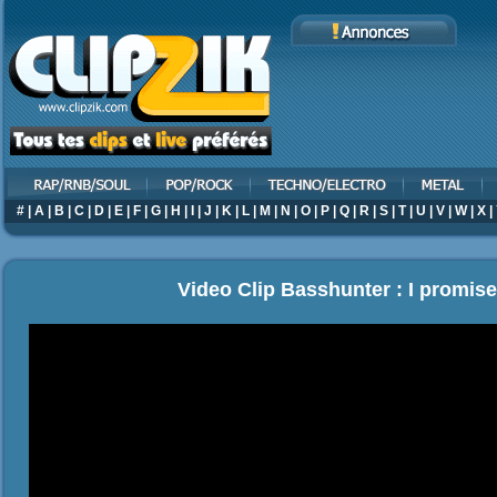
#
|
A
|
B
|
C
|
D
|
E
|
F
|
G
|
H
|
I
|
J
|
K
|
L
|
M
|
N
|
O
|
P
|
Q
|
R
|
S
|
T
|
U
|
V
|
W
|
X
|
Video Clip Basshunter : I promis