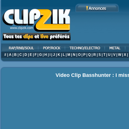
#
|
A
|
B
|
C
|
D
|
E
|
F
|
G
|
H
|
I
|
J
|
K
|
L
|
M
|
N
|
O
|
P
|
Q
|
R
|
S
|
T
|
U
|
V
|
W
|
X
|
Video Clip Basshunter : I mis