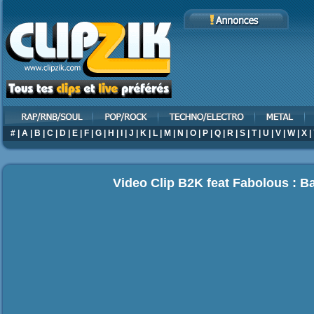
#
|
A
|
B
|
C
|
D
|
E
|
F
|
G
|
H
|
I
|
J
|
K
|
L
|
M
|
N
|
O
|
P
|
Q
|
R
|
S
|
T
|
U
|
V
|
W
|
X
|
Video Clip B2K feat Fabolous : 