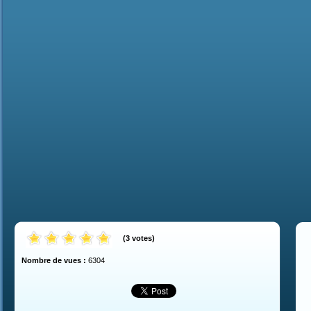
(
3
votes
)
Nombre de vues :
6304