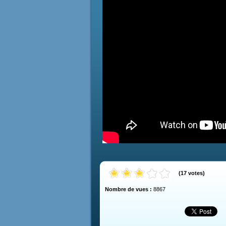
(
17
votes
)
Nombre de vues :
8867