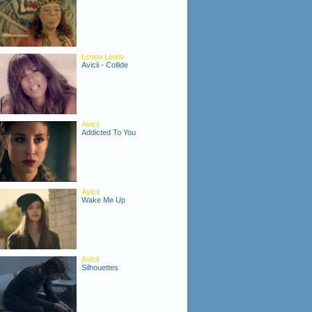
Leona Lewis
Avicii - Collide
Avicii
Addicted To You
Avicii
Wake Me Up
Avicii
Silhouettes