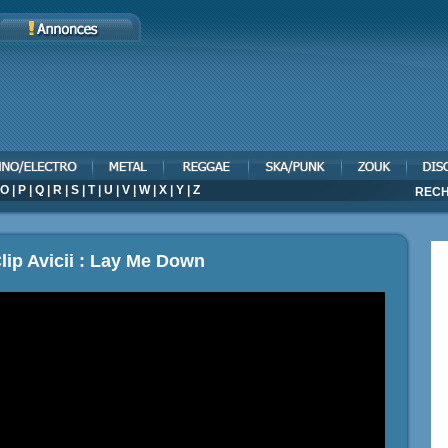
O
|
P
|
Q
|
R
|
S
|
T
|
U
|
V
|
W
|
X
|
Y
|
Z
RECH
lip Avicii : Lay Me Down