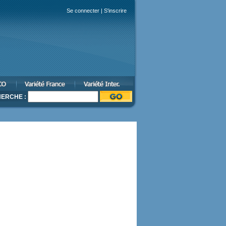
Se connecter
|
S'inscrire
ERCHE :