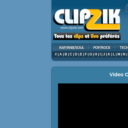
#
|
A
|
B
|
C
|
D
|
E
|
F
|
G
|
H
|
I
|
J
|
K
|
L
|
M
|
N
|
Video C