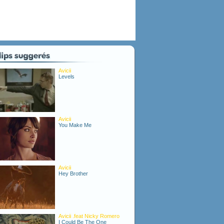
Avicii
Levels
Avicii
You Make Me
Avicii
Hey Brother
Avicii .feat Nicky Romero
I Could Be The One