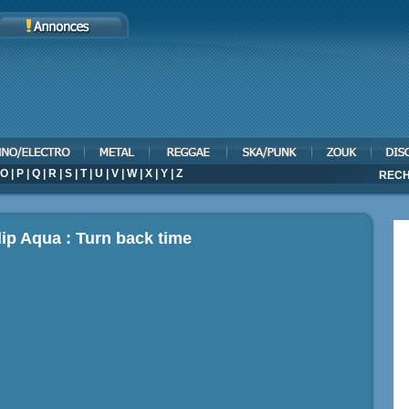
O
|
P
|
Q
|
R
|
S
|
T
|
U
|
V
|
W
|
X
|
Y
|
Z
RECH
ip Aqua : Turn back time