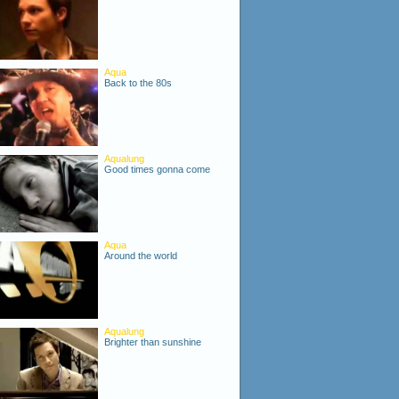
Aqua
Back to the 80s
Aqualung
Good times gonna come
Aqua
Around the world
Aqualung
Brighter than sunshine