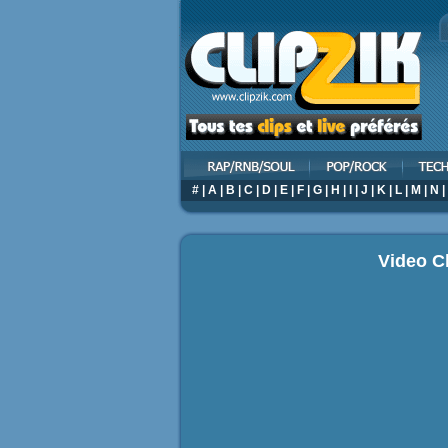
#
|
A
|
B
|
C
|
D
|
E
|
F
|
G
|
H
|
I
|
J
|
K
|
L
|
M
|
N
|
Video Cl