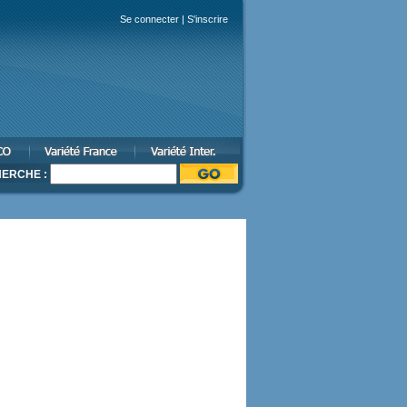
Se connecter
|
S'inscrire
ERCHE :