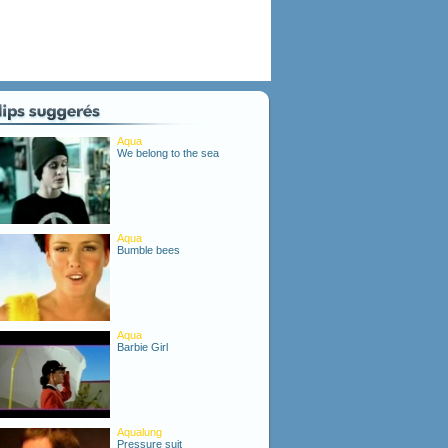
Aqua
We belong to the sea
Aqua
Bumble bees
Aqua
Barbie Girl
Aqualung
Pressure suit