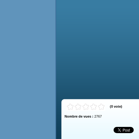
(
0
vote
)
Nombre de vues :
2767