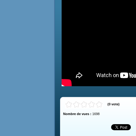
(
0
vote
)
Nombre de vues :
1698