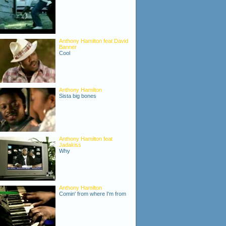
Anthony Hamilton feat David
Banner
Cool
Anthony Hamilton
Sista big bones
Anthony Hamilton feat
Jadakiss
Why
Anthony Hamilton
Comin' from where I'm from