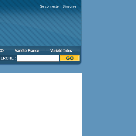
Se connecter
|
S'inscrire
ERCHE :