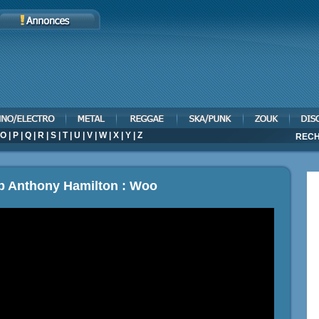
O
|
P
|
Q
|
R
|
S
|
T
|
U
|
V
|
W
|
X
|
Y
|
Z
RECH
ip Anthony Hamilton : Woo