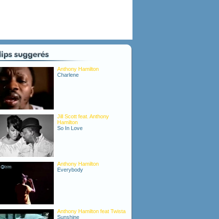
Anthony Hamilton
Charlene
Jill Scott feat. Anthony
Hamilton
So In Love
Anthony Hamilton
Everybody
Anthony Hamilton feat Twista
Sunshine