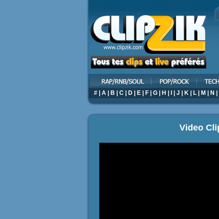
#
|
A
|
B
|
C
|
D
|
E
|
F
|
G
|
H
|
I
|
J
|
K
|
L
|
M
|
N
|
Video Cl